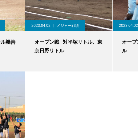
2023.04.02
メジャー戦績
2023.04.02
ール親善
オープン戦 対平塚リトル、東
オープ
京日野リトル
ル