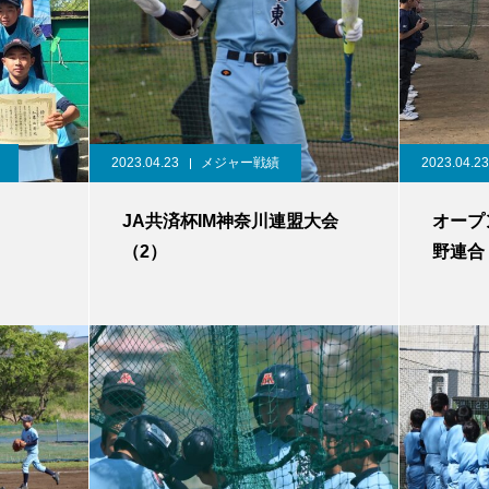
2023.04.23
メジャー戦績
2023.04.23
JA共済杯IM神奈川連盟大会
オープ
（2）
野連合