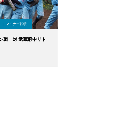
マイナー戦績
ン戦 対 武蔵府中リト