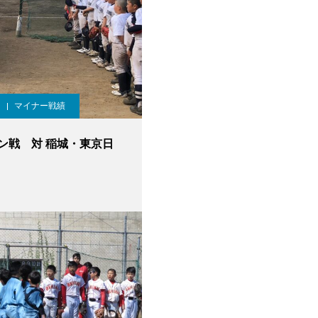
マイナー戦績
ン戦 対 稲城・東京日