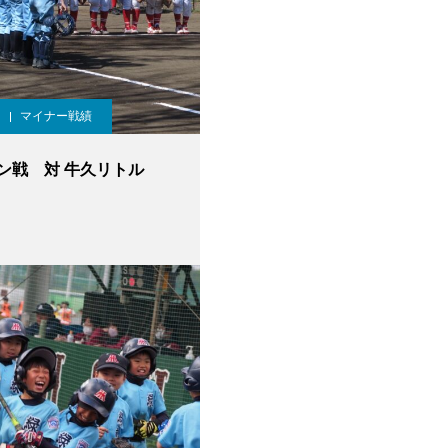
マイナー戦績
ン戦 対 牛久リトル