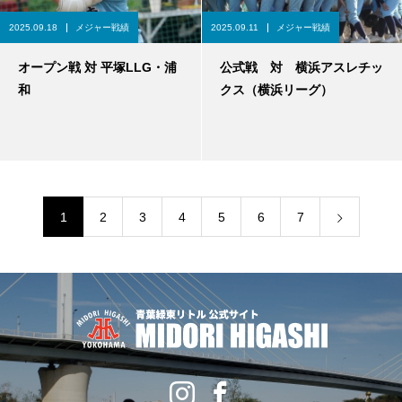
2025.09.18
メジャー戦績
2025.09.11
メジャー戦績
オープン戦 対 平塚LLG・浦
公式戦 対 横浜アスレチッ
和
クス（横浜リーグ）
1
2
3
4
5
6
7