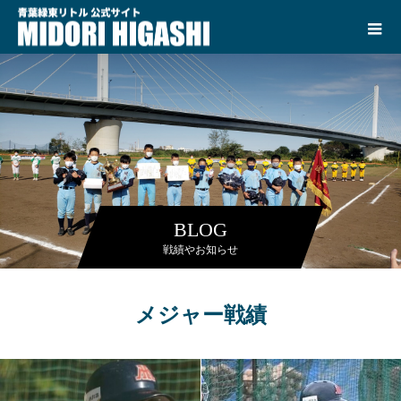
BLOG
戦績やお知らせ
メジャー戦績