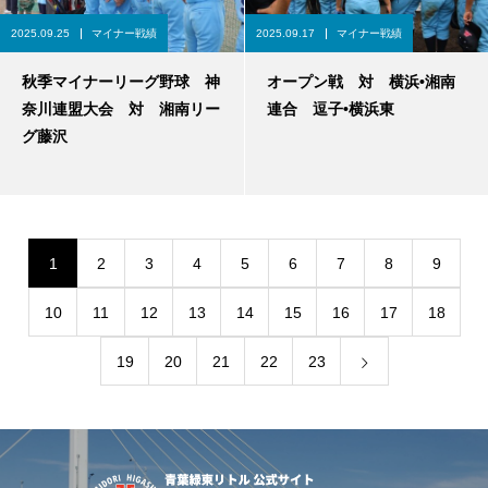
2025.09.25
マイナー戦績
2025.09.17
マイナー戦績
秋季マイナーリーグ野球 神
オープン戦 対 横浜•湘南
奈川連盟大会 対 湘南リー
連合 逗子•横浜東
グ藤沢
1
2
3
4
5
6
7
8
9
10
11
12
13
14
15
16
17
18
19
20
21
22
23