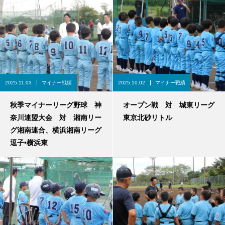
2025.11.03
マイナー戦績
2025.10.02
マイナー戦績
秋季マイナーリーグ野球 神
オープン戦 対 城東リーグ
奈川連盟大会 対 湘南リー
東京北砂リトル
グ湘南連合、横浜湘南リーグ
逗子•横浜東