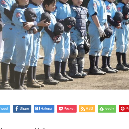
Tweet
Share
Hatena
Pocket
RSS
feedly
Pi