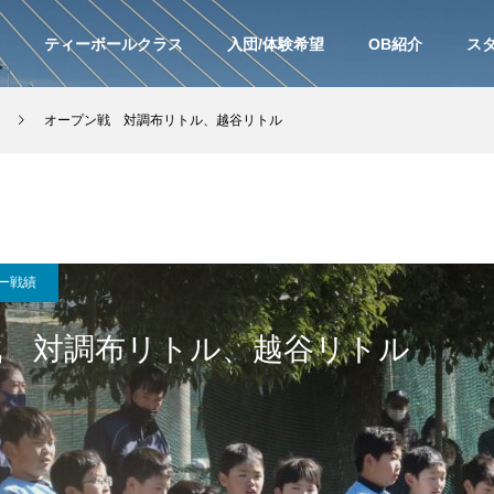
ティーボールクラス
入団/体験希望
OB紹介
ス
オープン戦 対調布リトル、越谷リトル
ー戦績
戦 対調布リトル、越谷リトル